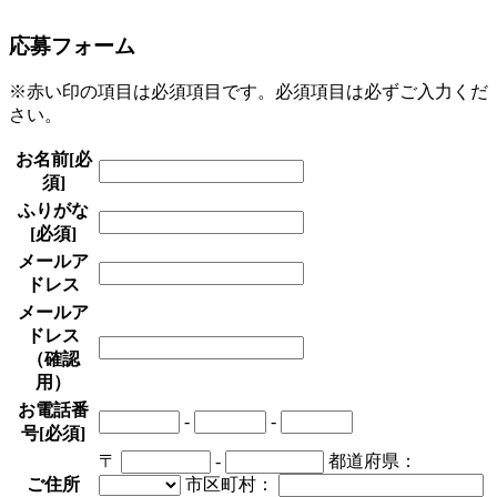
応募フォーム
※赤い印の項目は必須項目です。必須項目は必ずご入力くだ
さい。
お名前
[必
須]
ふりがな
[必須]
メールア
ドレス
メールア
ドレス
（確認
用）
お電話番
-
-
号
[必須]
〒
-
都道府県：
ご住所
市区町村：