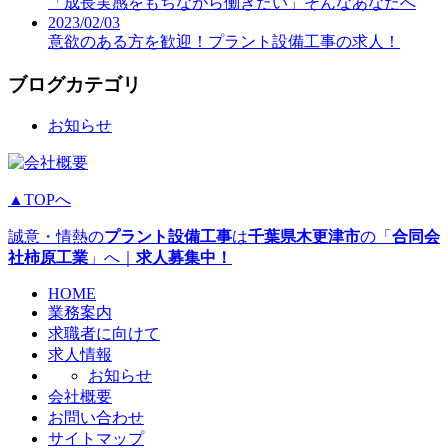
「成長実感をもちながら働きたい」そんなあなたへ
2023/02/03
意欲のある方を歓迎！プラント設備工事の求人！
ブログカテゴリ
お知らせ
▲TOPへ
誠意・情熱の
プラント設備工事
は
千葉県木更津市
の「
合同会
社柿原工業
」へ｜
求人募集中！
HOME
業務案内
求職者に向けて
求人情報
お知らせ
会社概要
お問い合わせ
サイトマップ