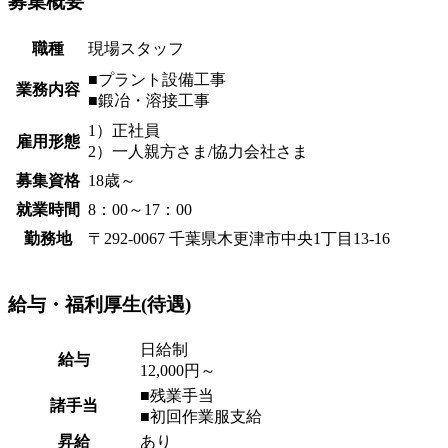
募集概要
職種
現場スタッフ
■プラント設備工事
業務内容
■鍛冶・溶接工事
1）正社員
雇用形態
2）一人親方さま/協力会社さま
募集資格
18歳～
就業時間
8：00～17：00
勤務地
〒292-0067 千葉県木更津市中央1丁目13-16
給与・福利厚生(待遇)
日給制
給与
12,000円～
■残業手当
諸手当
■初回作業服支給
昇給
あり